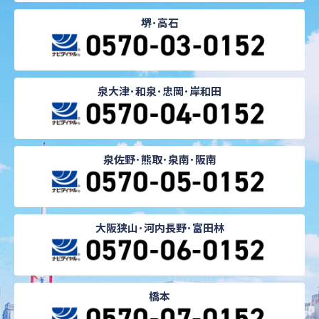
堺･高石
泉大津･和泉･忠岡･岸和田
泉佐野･熊取･泉南･阪南
大阪狭山･河内長野･富田林
橋本