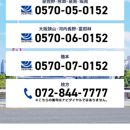
泉佐野･熊取･泉南･阪南
大阪狭山･河内長野･富田林
橋本
枚方