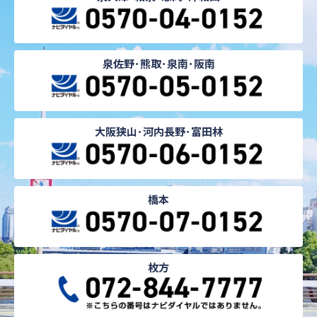
泉佐野･熊取･泉南･阪南
大阪狭山･河内長野･富田林
橋本
枚方